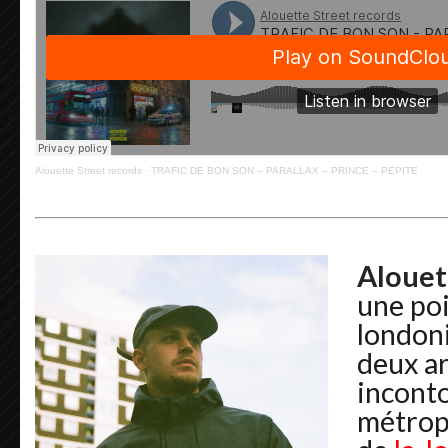
Alouette Street records
·
TRAFIC DE BON SON – PARALLAX – PRINCE – PEPITE
Alouet
une po
london
deux ar
inconto
métropo