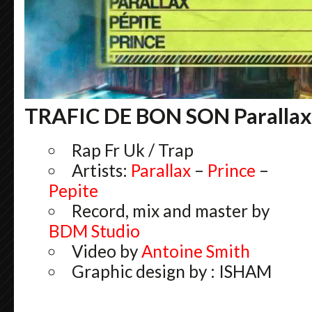
TRAFIC DE BON SON Parallax /
Rap Fr Uk / Trap
Artists:
Parallax
–
Prince
–
Pepite
Record, mix and master by
BDM Studio
Video by
Antoine Smith
Graphic design by : ISHAM