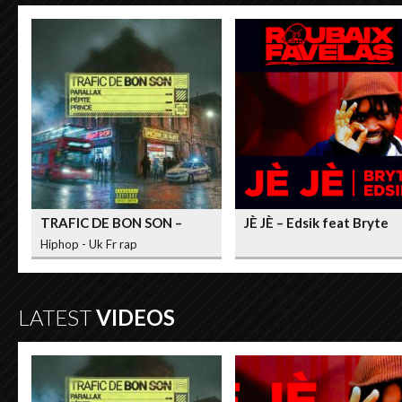
TRAFIC DE BON SON –
JÈ JÈ – Edsik feat Bryte
Parallax / Prince / Pepite
Hiphop - Uk Fr rap
LATEST
VIDEOS