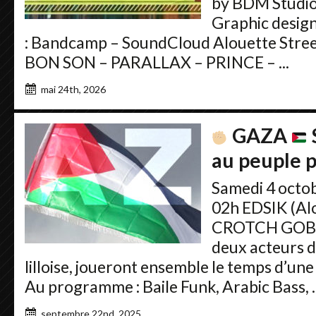
by BDM Studio
Graphic design
: Bandcamp – SoundCloud Alouette Stree
BON SON – PARALLAX – PRINCE – ...
mai 24th, 2026
GAZA
au peuple p
Samedi 4 octob
02h EDSIK (Alo
CROTCH GOBLI
deux acteurs d
lilloise, joueront ensemble le temps d’une 
Au programme : Baile Funk, Arabic Bass, ..
septembre 22nd, 2025