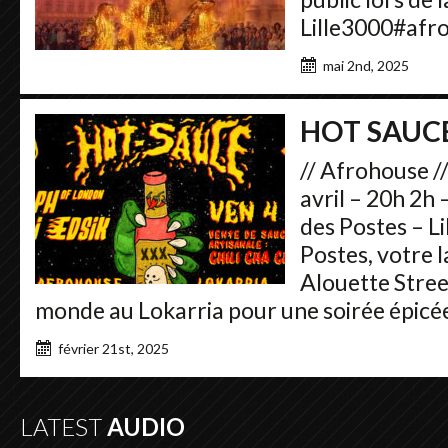
Lille3000#afr
mai 2nd, 2025
HOT SAUC
// Afrohouse /
avril – 20h 2h 
des Postes – Li
Postes, votre l
Alouette Stree
monde au Lokarria pour une soirée épicé
février 21st, 2025
LATEST
AUDIO